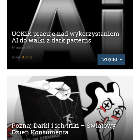
UOKiK pracuje nad wykorzystaniem
AI do walki z dark patterns
16 marca 2026
Autor:
Admin
WIĘCEJ
Poznaj Darki i ich triki – Światowy
Dzień Konsumenta
13 marca 2026