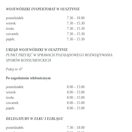
WOJEWÓDZKI INSPEKTORAT W OLSZTYNIE
poniedziałek:
7.30 – 18.00
wtorek:
7.30 – 15.30
środa:
7.30 – 15.30
czwartek:
7.30 – 15.30
piątek:
7.30 – 15.30
URZĄD WOJEWÓDZKI W OLSZTYNIE
PUNKT PRZYJĘĆ W SPRAWACH POZASĄDOWEGO ROZWIĄZYWANIA
SPORÓW KONSUMENCKICH
Pokój nr 47
Po uzgodnieniu telefonicznym
poniedziałek:
8.00 – 15.00
wtorek:
8.00 – 15.00
środa:
8.00 – 15.00
czwartek:
8.00 – 15.00
piątek:
8.00 – 15.00
DELEGATURY W EŁKU I ELBLĄGU
poniedziałek:
7.30 – 18.00