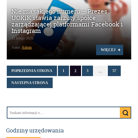
Nie ma takiego numeru – Prezes
UOKiK stawia zarzuty spółce
zarządzającej platformami Facebook i
Instagram
12 lutego 2026
Autor:
Admin
WIĘCEJ
POPRZEDNIA STRONA
1
2
3
…
57
NASTEPNA STRONA
Godziny urzędowania