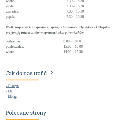
wtorek:
7.30 – 15.30
środa:
7.30 – 15.30
czwartek:
7.30 – 15.30
piątek:
7.30 – 15.30
W-M Wojewódzki Inspektor Inspekcji Handlowej i Dyrektorzy Delegatur
przyjmują interesantów w sprawach skarg i wniosków
codziennie:
8:00 – 10:00
poniedziałek:
15:00 – 16:00
wtorek:
14:00 – 15:30
Jak do nas trafić…?
- Olsztyn
- Ełk
- Elbląg
Polecane strony