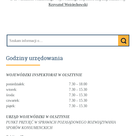
Krzysztof Wojciechowski
Godziny urzędowania
WOJEWÓDZKI INSPEKTORAT W OLSZTYNIE
poniedziałek:
7.30 – 18.00
wtorek:
7.30 – 15.30
środa:
7.30 – 15.30
czwartek:
7.30 – 15.30
piątek:
7.30 – 15.30
URZĄD WOJEWÓDZKI W OLSZTYNIE
PUNKT PRZYJĘĆ W SPRAWACH POZASĄDOWEGO ROZWIĄZYWANIA
SPORÓW KONSUMENCKICH