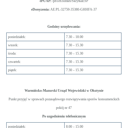
ePUAP:
/p81e83omk6/SkrytkaESP
eDoręczenia:
AE:PL-32759-35380-GHHFA-37
Godziny urzędowania:
poniedziałek:
7.30 – 18.00
wtorek:
7.30 – 15.30
środa:
7.30 – 15.30
czwartek:
7.30 – 15.30
piątek:
7.30 – 15.30
Warmińsko-Mazurski Urząd Wojewódzki w Olsztynie
Punkt przyjęć w sprawach pozasądowego rozwiązywania sporów konsumenckich
pokój nr 47
Po uzgodnieniu telefonicznym
poniedziałek:
8.00 – 15.00