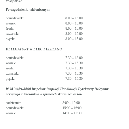
Pokój nr 47
Po uzgodnieniu telefonicznym
poniedziałek:
8.00 – 15.00
wtorek:
8.00 – 15.00
środa:
8.00 – 15.00
czwartek:
8.00 – 15.00
piątek:
8.00 – 15.00
DELEGATURY W EŁKU I ELBLĄGU
poniedziałek:
7.30 – 18.00
wtorek:
7.30 – 15.30
środa:
7.30 – 15.30
czwartek:
7.30 – 15.30
piątek:
7.30 – 15.30
W-M Wojewódzki Inspektor Inspekcji Handlowej i Dyrektorzy Delegatur
przyjmują interesantów w sprawach skarg i wniosków
codziennie:
8:00 – 10:00
poniedziałek:
15:00 – 16:00
wtorek:
14:00 – 15:30