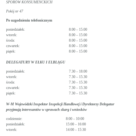
SPORÓW KONSUMENCKICH
Pokój nr 47
Po uzgodnieniu telefonicznym
poniedziałek:
8.00 – 15.00
wtorek:
8.00 – 15.00
środa:
8.00 – 15.00
czwartek:
8.00 – 15.00
piątek:
8.00 – 15.00
DELEGATURY W EŁKU I ELBLĄGU
poniedziałek:
7.30 – 18.00
wtorek:
7.30 – 15.30
środa:
7.30 – 15.30
czwartek:
7.30 – 15.30
piątek:
7.30 – 15.30
W-M Wojewódzki Inspektor Inspekcji Handlowej i Dyrektorzy Delegatur
przyjmują interesantów w sprawach skarg i wniosków
codziennie:
8:00 – 10:00
poniedziałek:
15:00 – 16:00
wtorek:
14:00 – 15:30