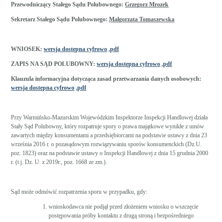
Przewodniczący Stałego Sądu Polubownego:
Grzegorz Mrozek
Sekretarz Stałego Sądu Polubownego:
Małgorzata Tomaszewska
WNIOSEK:
wersja dostępna cyfrowo
.pdf
ZAPIS NA SĄD POLUBOWNY:
wersja dostępna cyfrowo
.pdf
Klauzula informacyjna dotycząca zasad przetwarzania danych osobowych:
wersja dostępna cyfrowo
.pdf
Przy Warmińsko-Mazurskim Wojewódzkim Inspektorze Inspekcji Handlowej działa
Stały Sąd Polubowny, który rozpatruje spory o prawa majątkowe wynikłe z umów
zawartych między konsumentami a przedsiębiorcami na podstawie ustawy z dnia 23
września 2016 r. o pozasądowym rozwiązywaniu sporów konsumenckich (Dz.U.
poz. 1823) oraz na podstawie ustawy o Inspekcji Handlowej z dnia 15 grudnia 2000
r. (t.j. Dz. U. z 2019r., poz. 1668 ze zm.).
Sąd może odmówić rozpatrzenia sporu w przypadku, gdy:
wnioskodawca nie podjął przed złożeniem wniosku o wszczęcie
postępowania próby kontaktu z drugą stroną i bezpośredniego