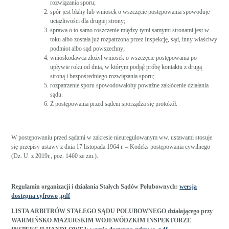
rozwiązania sporu;
spór jest błahy lub wniosek o wszczęcie postępowania spowoduje
uciążliwości dla drugiej strony;
sprawa o to samo roszczenie między tymi samymi stronami jest w
toku albo została już rozpatrzona przez Inspekcję, sąd, inny właściwy
podmiot albo sąd powszechny;
wnioskodawca złożył wniosek o wszczęcie postępowania po
upływie roku od dnia, w którym podjął próbę kontaktu z drugą
stroną i bezpośredniego rozwiązania sporu;
rozpatrzenie sporu spowodowałoby poważne zakłócenie działania
sądu.
Z postępowania przed sądem sporządza się protokół.
W postępowaniu przed sądami w zakresie nieuregulowanym ww. ustawami stosuje
się przepisy ustawy z dnia 17 listopada 1964 r. – Kodeks postępowania cywilnego
(Dz. U. z 2019r., poz. 1460 ze zm.).
Regulamin organizacji i działania Stałych Sądów Polubownych:
wersja
dostępna cyfrowo
.pdf
LISTA ARBITRÓW STAŁEGO SĄDU POLUBOWNEGO działającego przy
WARMIŃSKO-MAZURSKIM WOJEWÓDZKIM INSPEKTORZE