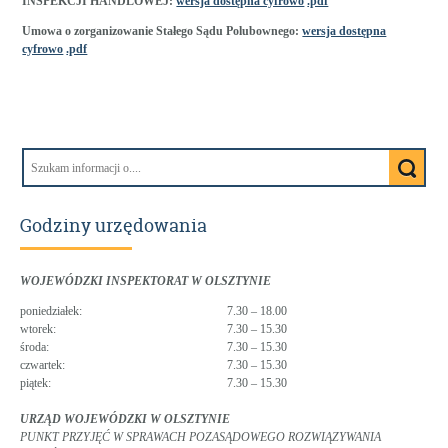
INSPEKCJI HANDLOWEJ:
wersja dostępna cyfrowo
.pdf
Umowa o zorganizowanie Stałego Sądu Polubownego:
wersja dostępna
cyfrowo
.pdf
Godziny urzędowania
WOJEWÓDZKI INSPEKTORAT W OLSZTYNIE
poniedziałek:
7.30 – 18.00
wtorek:
7.30 – 15.30
środa:
7.30 – 15.30
czwartek:
7.30 – 15.30
piątek:
7.30 – 15.30
URZĄD WOJEWÓDZKI W OLSZTYNIE
PUNKT PRZYJĘĆ W SPRAWACH POZASĄDOWEGO ROZWIĄZYWANIA