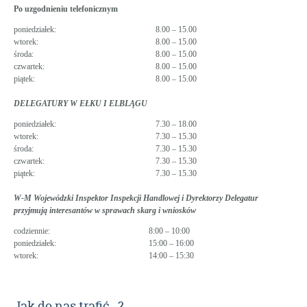
Po uzgodnieniu telefonicznym
poniedziałek:
8.00 – 15.00
wtorek:
8.00 – 15.00
środa:
8.00 – 15.00
czwartek:
8.00 – 15.00
piątek:
8.00 – 15.00
DELEGATURY W EŁKU I ELBLĄGU
poniedziałek:
7.30 – 18.00
wtorek:
7.30 – 15.30
środa:
7.30 – 15.30
czwartek:
7.30 – 15.30
piątek:
7.30 – 15.30
W-M Wojewódzki Inspektor Inspekcji Handlowej i Dyrektorzy Delegatur
przyjmują interesantów w sprawach skarg i wniosków
codziennie:
8:00 – 10:00
poniedziałek:
15:00 – 16:00
wtorek:
14:00 – 15:30
Jak do nas trafić…?