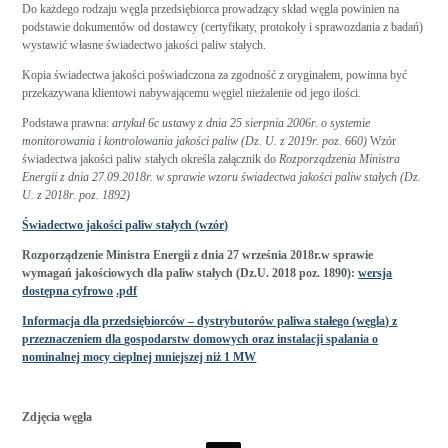
Do każdego rodzaju węgla przedsiębiorca prowadzący skład węgla powinien na
podstawie dokumentów od dostawcy (certyfikaty, protokoły i sprawozdania z badań)
wystawić własne świadectwo jakości paliw stałych.
Kopia świadectwa jakości poświadczona za zgodność z oryginałem, powinna być
przekazywana klientowi nabywającemu węgiel nieżalenie od jego ilości.
Podstawa prawna:
artykuł 6c ustawy z dnia 25 sierpnia 2006r. o systemie
monitorowania i kontrolowania jakości paliw (Dz. U. z 2019r. poz. 660)
Wzór
świadectwa jakości paliw stałych określa załącznik do
Rozporządzenia Ministra
Energii z dnia 27.09.2018r. w sprawie wzoru świadectwa jakości paliw stałych (Dz.
U. z 2018r. poz. 1892)
Świadectwo jakości paliw stałych (wzór)
Rozporządzenie Ministra Energii z dnia 27 września 2018r.w sprawie
wymagań jakościowych dla paliw stałych (Dz.U. 2018 poz. 1890):
wersja
dostępna cyfrowo
.pdf
Informacja dla przedsiębiorców – dystrybutorów paliwa stałego (węgla) z
przeznaczeniem dla gospodarstw domowych oraz instalacji spalania o
nominalnej mocy cieplnej mniejszej niż 1 MW
Zdjęcia węgla