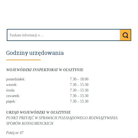
Godziny urzędowania
WOJEWÓDZKI INSPEKTORAT W OLSZTYNIE
poniedziałek:
7.30 – 18.00
wtorek:
7.30 – 15.30
środa:
7.30 – 15.30
czwartek:
7.30 – 15.30
piątek:
7.30 – 15.30
URZĄD WOJEWÓDZKI W OLSZTYNIE
PUNKT PRZYJĘĆ W SPRAWACH POZASĄDOWEGO ROZWIĄZYWANIA
SPORÓW KONSUMENCKICH
Pokój nr 47