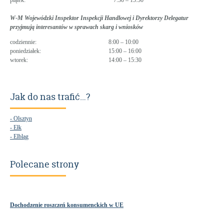
piątek:
7.30 – 15.30
W-M Wojewódzki Inspektor Inspekcji Handlowej i Dyrektorzy Delegatur
przyjmują interesantów w sprawach skarg i wniosków
codziennie:
8:00 – 10:00
poniedziałek:
15:00 – 16:00
wtorek:
14:00 – 15:30
Jak do nas trafić…?
- Olsztyn
- Ełk
- Elbląg
Polecane strony
Dochodzenie roszczeń konsumenckich w UE