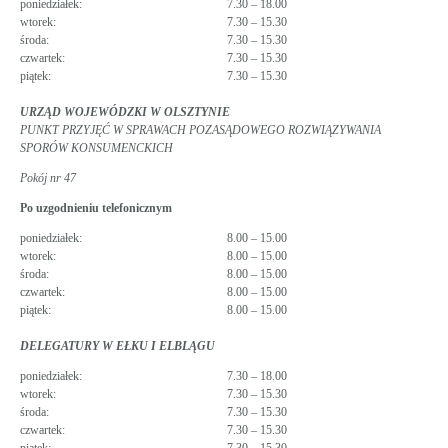
poniedziałek:
7.30 – 18.00
wtorek:
7.30 – 15.30
środa:
7.30 – 15.30
czwartek:
7.30 – 15.30
piątek:
7.30 – 15.30
URZĄD WOJEWÓDZKI W OLSZTYNIE
PUNKT PRZYJĘĆ W SPRAWACH POZASĄDOWEGO ROZWIĄZYWANIA
SPORÓW KONSUMENCKICH
Pokój nr 47
Po uzgodnieniu telefonicznym
poniedziałek:
8.00 – 15.00
wtorek:
8.00 – 15.00
środa:
8.00 – 15.00
czwartek:
8.00 – 15.00
piątek:
8.00 – 15.00
DELEGATURY W EŁKU I ELBLĄGU
poniedziałek:
7.30 – 18.00
wtorek:
7.30 – 15.30
środa:
7.30 – 15.30
czwartek:
7.30 – 15.30