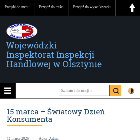
Przejdź do menu
Przejdź do treści
Przejdź do wyszukiwarki
Wojewódzki
Inspektorat Inspekcji
Handlowej w Olsztynie
15 marca – Światowy Dzień
Konsumenta
11 marca 2026
Autor:
Admin