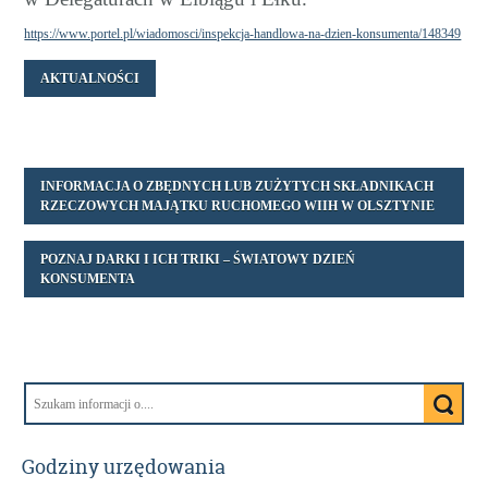
https://www.portel.pl/wiadomosci/inspekcja-handlowa-na-dzien-konsumenta/148349
AKTUALNOŚCI
INFORMACJA O ZBĘDNYCH LUB ZUŻYTYCH SKŁADNIKACH
RZECZOWYCH MAJĄTKU RUCHOMEGO WIIH W OLSZTYNIE
POZNAJ DARKI I ICH TRIKI – ŚWIATOWY DZIEŃ
KONSUMENTA
Godziny urzędowania