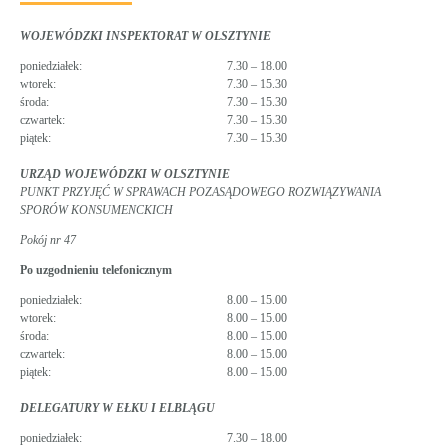
WOJEWÓDZKI INSPEKTORAT W OLSZTYNIE
poniedziałek:
7.30 – 18.00
wtorek:
7.30 – 15.30
środa:
7.30 – 15.30
czwartek:
7.30 – 15.30
piątek:
7.30 – 15.30
URZĄD WOJEWÓDZKI W OLSZTYNIE
PUNKT PRZYJĘĆ W SPRAWACH POZASĄDOWEGO ROZWIĄZYWANIA
SPORÓW KONSUMENCKICH
Pokój nr 47
Po uzgodnieniu telefonicznym
poniedziałek:
8.00 – 15.00
wtorek:
8.00 – 15.00
środa:
8.00 – 15.00
czwartek:
8.00 – 15.00
piątek:
8.00 – 15.00
DELEGATURY W EŁKU I ELBLĄGU
poniedziałek:
7.30 – 18.00