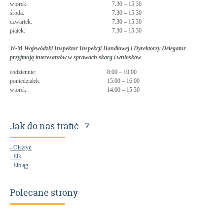
wtorek:
7.30 – 15.30
środa:
7.30 – 15.30
czwartek:
7.30 – 15.30
piątek:
7.30 – 15.30
W-M Wojewódzki Inspektor Inspekcji Handlowej i Dyrektorzy Delegatur
przyjmują interesantów w sprawach skarg i wniosków
codziennie:
8:00 – 10:00
poniedziałek:
15:00 – 16:00
wtorek:
14:00 – 15:30
Jak do nas trafić…?
- Olsztyn
- Ełk
- Elbląg
Polecane strony