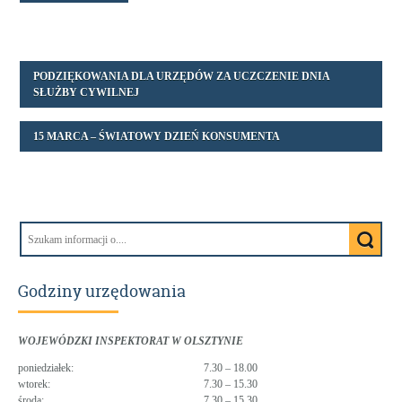
PODZIĘKOWANIA DLA URZĘDÓW ZA UCZCZENIE DNIA
SŁUŻBY CYWILNEJ
15 MARCA – ŚWIATOWY DZIEŃ KONSUMENTA
Godziny urzędowania
WOJEWÓDZKI INSPEKTORAT W OLSZTYNIE
poniedziałek:
7.30 – 18.00
wtorek:
7.30 – 15.30
środa:
7.30 – 15.30