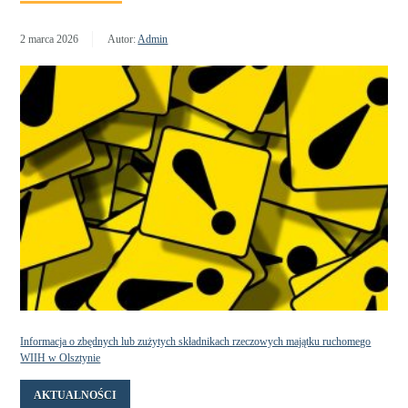
2 marca 2026
Autor:
Admin
Informacja o zbędnych lub zużytych składnikach rzeczowych majątku ruchomego
WIIH w Olsztynie
AKTUALNOŚCI