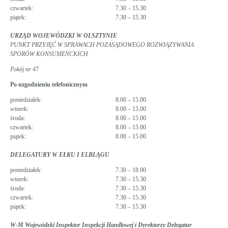
czwartek:
7.30 – 15.30
piątek:
7.30 – 15.30
URZĄD WOJEWÓDZKI W OLSZTYNIE
PUNKT PRZYJĘĆ W SPRAWACH POZASĄDOWEGO ROZWIĄZYWANIA
SPORÓW KONSUMENCKICH
Pokój nr 47
Po uzgodnieniu telefonicznym
poniedziałek:
8.00 – 15.00
wtorek:
8.00 – 15.00
środa:
8.00 – 15.00
czwartek:
8.00 – 15.00
piątek:
8.00 – 15.00
DELEGATURY W EŁKU I ELBLĄGU
poniedziałek:
7.30 – 18.00
wtorek:
7.30 – 15.30
środa:
7.30 – 15.30
czwartek:
7.30 – 15.30
piątek:
7.30 – 15.30
W-M Wojewódzki Inspektor Inspekcji Handlowej i Dyrektorzy Delegatur