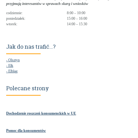
przyjmują interesantów w sprawach skarg i wniosków
codziennie:
8:00 – 10:00
poniedziałek:
15:00 – 16:00
wtorek:
14:00 – 15:30
Jak do nas trafić…?
- Olsztyn
- Ełk
- Elbląg
Polecane strony
Dochodzenie roszczeń konsumenckich w UE
Pomoc dla konsumentów