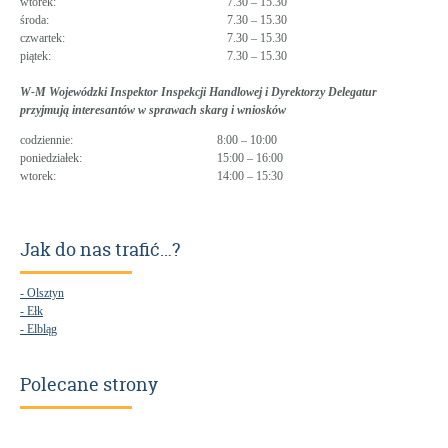
wtorek:
7.30 – 15.30
środa:
7.30 – 15.30
czwartek:
7.30 – 15.30
piątek:
7.30 – 15.30
W-M Wojewódzki Inspektor Inspekcji Handlowej i Dyrektorzy Delegatur
przyjmują interesantów w sprawach skarg i wniosków
codziennie:
8:00 – 10:00
poniedziałek:
15:00 – 16:00
wtorek:
14:00 – 15:30
Jak do nas trafić…?
- Olsztyn
- Ełk
- Elbląg
Polecane strony