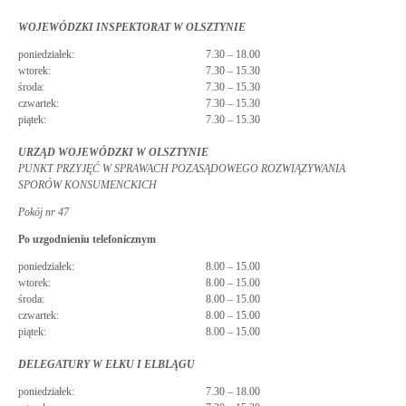
WOJEWÓDZKI INSPEKTORAT W OLSZTYNIE
poniedziałek:
7.30 – 18.00
wtorek:
7.30 – 15.30
środa:
7.30 – 15.30
czwartek:
7.30 – 15.30
piątek:
7.30 – 15.30
URZĄD WOJEWÓDZKI W OLSZTYNIE
PUNKT PRZYJĘĆ W SPRAWACH POZASĄDOWEGO ROZWIĄZYWANIA
SPORÓW KONSUMENCKICH
Pokój nr 47
Po uzgodnieniu telefonicznym
poniedziałek:
8.00 – 15.00
wtorek:
8.00 – 15.00
środa:
8.00 – 15.00
czwartek:
8.00 – 15.00
piątek:
8.00 – 15.00
DELEGATURY W EŁKU I ELBLĄGU
poniedziałek:
7.30 – 18.00