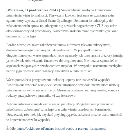
[Warszawa, 31 października 2024 r.]
Śmierć bliskiej osoby to konieczność
załatwienia wielu formalności. Pierwszym krokiem jest zawsze uzyskanie aktu
zgonu, który wystawia Urząd Stanu Cywilnego. Dokument jest niezbędny do
załatwienia wielu spraw np. ubiegania się o zasiłek pogrzebowy z ZUS czy urlop
okolicznościowy od pracodawcy. Następnym krokiem może być zamknięcie kont
bankowych zmarłego.
Bardzo ważne jest także zakończenie umów z firmami telekomunikacyjnymi,
dostawcami energii oraz innymi usługodawcami. W przypadku umów
długoterminowych warto sprawdzić, jakie są zasady ich rozwiązania oraz czy istnieją
jakiekolwiek zobowiązania finansowe do uregulowania. Nie można zapomnieć o
aspektach związanych z dziedziczeniem majątku. W przypadku testamentu niezbędne
będzie jego otwarcie oraz realizacja zawartych w nim instrukcji.
Warto pomyśleć o przygotowaniu własnej koperty tzw. na wszelki wypadek.
Powinna ona zawierać wszystkie istotne informacje oraz dokumenty, które ułatwią
załatwienie spraw po naszej śmierci. Można ją przekazać zaufanej osobie, komuś z
rodziny, przyjacielowi, prawnikowi czy lekarzowi.
Zebrane informacje znajdziesz w naszej publikacji. Mogą być one pomocne w
zakończeniu zobowiązań zmarłego oraz załatwieniu urzędowych formalności.
Dowiesz się również, jak uzyskać przysługujące świadczenia oraz co warto umieścić
w kopercie na wszelki wypadek.
Źródło:
https://uokik.gov.pl/smierc-bliskiej-osoby-a-prawne-formalnosci