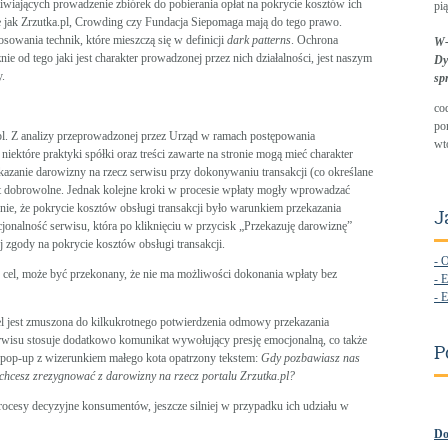
wiających prowadzenie zbiórek do pobierania opłat na pokrycie kosztów ich
pią
e jak Zrzutka.pl, Crowding czy Fundacja Siepomaga mają do tego prawo.
sowania technik, które mieszczą się w definicji
dark patterns
. Ochrona
W-
e od tego jaki jest charakter prowadzonej przez nich działalności, jest naszym
Dy
.
sp
co
po
.pl. Z analizy przeprowadzonej przez Urząd w ramach postępowania
wt
iektóre praktyki spółki oraz treści zawarte na stronie mogą mieć charakter
kazanie darowizny na rzecz serwisu przy dokonywaniu transakcji (co określane
st dobrowolne. Jednak kolejne kroki w procesie wpłaty mogły wprowadzać
ie, że pokrycie kosztów obsługi transakcji było warunkiem przekazania
J
onalność serwisu, która po kliknięciu w przycisk „Przekazuję darowiznę”
j zgody na pokrycie kosztów obsługi transakcji.
- 
 cel, może być przekonany, że nie ma możliwości dokonania wpłaty bez
- E
- E
l jest zmuszona do kilkukrotnego potwierdzenia odmowy przekazania
erwisu stosuje dodatkowo komunikat wywołujący presję emocjonalną, co także
P
 pop-up z wizerunkiem małego kota opatrzony tekstem:
Gdy pozbawiasz nas
e chcesz zrezygnować z darowizny na rzecz portalu Zrzutka.pl?
ocesy decyzyjne konsumentów, jeszcze silniej w przypadku ich udziału w
Do