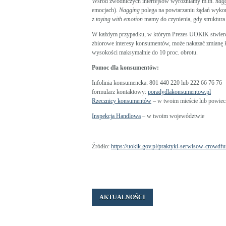
Wśród zwodniczych interfejsów wyróżniamy m.in.
nag
emocjach).
Nagging
polega na powtarzaniu żądań wykona
z
toying with emotion
mamy do czynienia, gdy struktura
W każdym przypadku, w którym Prezes UOKiK stwierdzi
zbiorowe interesy konsumentów, może nakazać zmianę 
wysokości maksymalnie do 10 proc. obrotu.
Pomoc dla konsumentów:
Infolinia konsumencka: 801 440 220 lub 222 66 76 76
formularz kontaktowy:
poradydlakonsumentow.pl
Rzecznicy konsumentów
– w twoim mieście lub powiec
Inspekcja Handlowa
– w twoim województwie
Źródło:
https://uokik.gov.pl/praktyki-serwisow-crowd
AKTUALNOŚCI