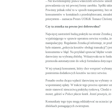
– Nie kwestionujemy prawa właścicieli serwisów umożli
prowadzenia czy też pewnej formy zarobku. Spółki taki
Powinny jednak robić to w sposób transparentny, bez sto
konsumentów w kontaktach z przedsiębiorcami, niezależni
priorytetem – zaznacza Prezes UOKiK Tomasz Chróstny
Czy ta zrzutka na pewno jest dobrowolna?
Najwięcej zastrzeżeń budzą praktyki na stronie Zrzutka
wyjaśniającego w sprawie operatora serwisu wynika, że n
manipulacyjny. Regulamin Zrzutka.pl informuje, że prze
było mianem „pokrycia kosztów obsługi transakcji”) je
konsumenta w błąd. Na przykład sprawiać błędne wrażen
darowizny na wybraną zbiórkę. Wskazywała na to funkcj
przenosiła automatycznie do sekcji formularza dotyczące
W tej sytuacji konsument, który chce wesprzeć wybrany
poniesienia dodatkowych kosztów na rzecz serwisu.
Ponadto osoba chcąca wpłacić darowiznę na wybrany ce
wspomnianej opłaty. W trakcie tego procesu operator s
może stanowić nieuczciwą praktykę rynkową. Chodzi o
monet, gdzieś w Polsce płacze kotek. Jesteś pewny/a, ż
Komunikaty tego typu mogą oddziaływać na uczucia i pr
zbiórkach pomagających zwierzętom.