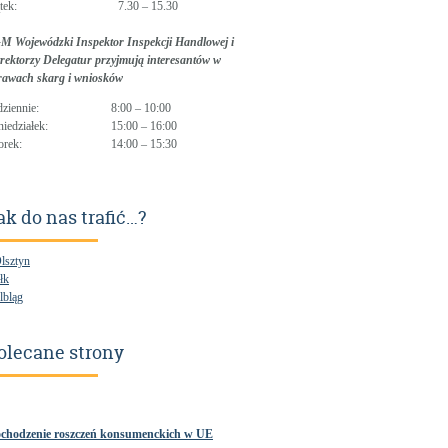
tek:
7.30 – 15.30
M Wojewódzki Inspektor Inspekcji Handlowej i
rektorzy Delegatur przyjmują interesantów w
rawach skarg i wniosków
dziennie:
8:00 – 10:00
niedziałek:
15:00 – 16:00
orek:
14:00 – 15:30
ak do nas trafić…?
Olsztyn
łk
lbląg
olecane strony
chodzenie roszczeń konsumenckich w UE