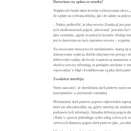
Darowizna czy opłata za zrzutkę?
Wątpliwości budzi także kwestia wykorzystania słowa „
do wpłaty na wybraną zbiórkę, jak i do opłaty na pokryc
– Należy podkreślić, że ideą serwisu Zrzutka.pl jest 
tych okolicznościach pojęcie „darowizna” powinno być 
jako synonimu „zgody na pokrycie kosztów obsługi tra
jest to darowizna na rzecz operatora serwisu – wyjaśni
Na stosowanie nieuczciwych mechanizmów skarżą się 
dokonywaniu wpłat na zbiórki charytatywne proszą o d
dobrowolne wpłaty, ale kwoty wsparcia są zaznaczone au
obydwa serwisy informują, że pieniądze uzyskane w te
wprowadzać w błąd i kwalifikowane są jako
dark patte
Zwodnicze interfejsy
Warto zauważyć, że określeniem
dark patterns
nazywane 
konsumentów w przestrzeni wirtualnej.
Mechanizmy
dark patterns
poprzez odpowiednie zaproj
które nie zdecydowaliby się, gdyby interfejs nie znieksz
podstawie tych informacji. Aktualna definicja pojęcia
da
i Rady w sprawie jednolitego rynku usług cyfrowych or
cyfrowych tłumaczy pojęcie
dark patterns
jako „zwodnic