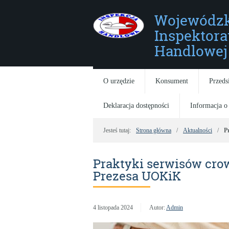
Wojewódzk
Inspektora
Handlowej 
O urzędzie
Konsument
Przeds
Deklaracja dostępności
Informacja o
Jesteś tutaj:
Strona główna
Aktualności
P
Praktyki serwisów cr
Prezesa UOKiK
4 listopada 2024
Autor:
Admin