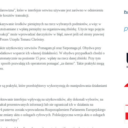
darowizna”, które w interfejsie serwisu używane jest zarówno w odniesieniu
Po
ie kosztów transakcji.
przekazywanie środków pieniężnych na rzecz wybranych podmiotów, a więc w
utożsamiane z wpłatą pieniędzy na organizowaną zbiórkę. Użycie tego pojęcia
nsakcji” może wprowadzać darczyńców w błąd, nawet jeśli od strony prawnej
a Prezes Urzędu Tomasz Chróstny.
także użytkownicy serwisów Pomagam.pl oraz Siepomaga.pl. Obydwa przy
odatkowe wsparcie ich własnej działalności. W obydwu przypadkach chodzi o
tomatycznie na poziomie 15 proc. wpłaty na rzecz danej zbiórki. Przy tym
n sposób pozwalają ich operatorom pomagać „za darmo”. Takie praktyki mogą
rns
.
są praktyki, które przedsiębiorcy wykorzystują do manipulowania działaniami
ektowanie interfejsu wpływają na użytkowników, aby dokonali wyborów, na
tałcał prezentowanych informacji lub nie ograniczał ich w działaniu na
rk patterns
została wprowadzona Rozporządzeniem Parlamentu Europejskiego
az zmiany aktu o usługach cyfrowych. Polskojęzyczna wersja aktu o usługach
ze interfejsy”.