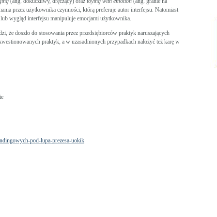
ging
(ang. dokuczliwy, dręczący) oraz
toying with emotion
(ang. granie na
nia przez użytkownika czynności, którą preferuje autor interfejsu. Natomiast
 lub wygląd interfejsu manipuluje emocjami użytkownika.
, że doszło do stosowania przez przedsiębiorców praktyk naruszających
kwestionowanych praktyk, a w uzasadnionych przypadkach nałożyć też karę w
ie
fundingowych-pod-lupa-prezesa-uokik