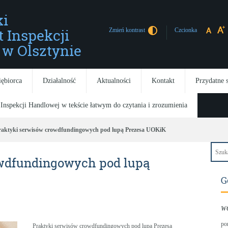
i
t Inspekcji
Czcionka
Zmień kontrast
w Olsztynie
iębiorca
Działalność
Aktualności
Kontakt
Przydatne 
 Inspekcji Handlowej w tekście łatwym do czytania i zrozumienia
raktyki serwisów crowdfundingowych pod lupą Prezesa UOKiK
owdfundingowych pod lupą
G
W
po
Praktyki serwisów crowdfundingowych pod lupą Prezesa