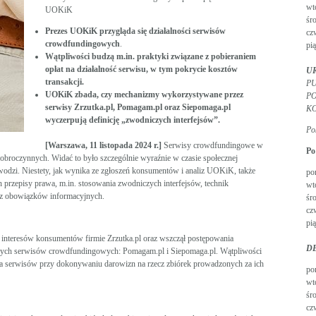
wt
UOKiK
śr
Prezes UOKiK przygląda się działalności serwisów
cz
crowdfundingowych
.
pią
Wątpliwości budzą m.in.
praktyki związane z pobieraniem
opłat na działalność serwisu, w tym pokrycie kosztów
U
transakcji.
PU
UOKiK zbada, czy mechanizmy wykorzystywane przez
P
serwisy Zrzutka.pl, Pomagam.pl oraz Siepomaga.pl
K
wyczerpują definicję „zwodniczych interfejsów”.
Po
[Warszawa, 11 listopada 2024 r.]
Serwisy crowdfundingowe w
Po
 dobroczynnych. Widać to było szczególnie wyraźnie w czasie społecznej
wodzi. Niestety, jak wynika ze zgłoszeń konsumentów i analiz UOKiK, także
po
h przepisy prawa, m.in. stosowania zwodniczych interfejsów, technik
wt
 z obowiązków informacyjnych.
śr
cz
pią
interesów konsumentów firmie Zrzutka.pl oraz wszczął postępowania
D
nych serwisów crowdfundingowych: Pomagam.pl i Siepomaga.pl. Wątpliwości
ia serwisów przy dokonywaniu darowizn na rzecz zbiórek prowadzonych za ich
po
wt
śr
cz