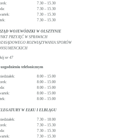
orek:
7.30 – 15.30
oda:
7.30 – 15.30
wartek:
7.30 – 15.30
tek:
7.30 – 15.30
RZĄD WOJEWÓDZKI W OLSZTYNIE
NKT PRZYJĘĆ W SPRAWACH
OZASĄDOWEGO ROZWIĄZYWANIA SPORÓW
ONSUMENCKICH
kój nr 47
 uzgodnieniu telefonicznym
niedziałek:
8.00 – 15.00
orek:
8.00 – 15.00
oda:
8.00 – 15.00
wartek:
8.00 – 15.00
tek:
8.00 – 15.00
ELEGATURY W EŁKU I ELBLĄGU
niedziałek:
7.30 – 18.00
orek:
7.30 – 15.30
oda:
7.30 – 15.30
wartek:
7.30 – 15.30