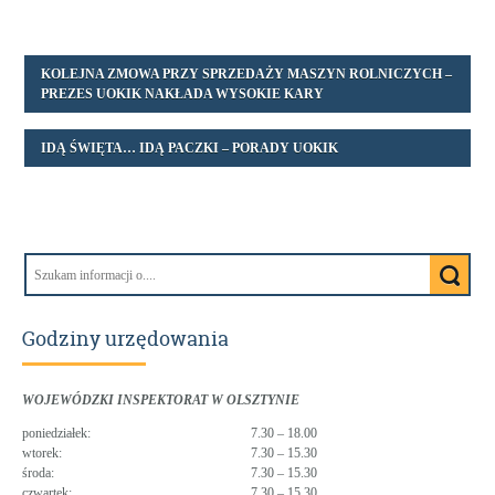
KOLEJNA ZMOWA PRZY SPRZEDAŻY MASZYN ROLNICZYCH –
PREZES UOKIK NAKŁADA WYSOKIE KARY
IDĄ ŚWIĘTA… IDĄ PACZKI – PORADY UOKIK
Godziny urzędowania
WOJEWÓDZKI INSPEKTORAT W OLSZTYNIE
poniedziałek:
7.30 – 18.00
wtorek:
7.30 – 15.30
środa:
7.30 – 15.30
czwartek:
7.30 – 15.30