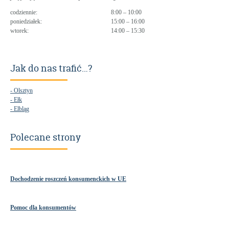
codziennie:
8:00 – 10:00
poniedziałek:
15:00 – 16:00
wtorek:
14:00 – 15:30
Jak do nas trafić…?
- Olsztyn
- Ełk
- Elbląg
Polecane strony
Dochodzenie roszczeń konsumenckich w UE
Pomoc dla konsumentów