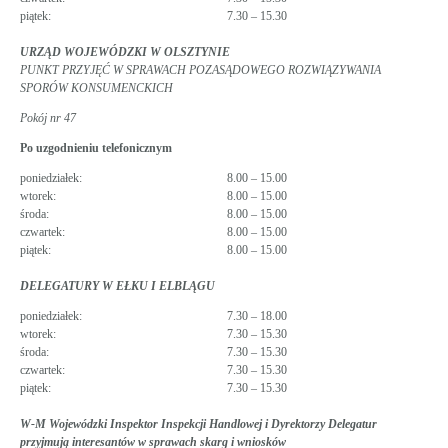
piątek:
7.30 – 15.30
URZĄD WOJEWÓDZKI W OLSZTYNIE
PUNKT PRZYJĘĆ W SPRAWACH POZASĄDOWEGO ROZWIĄZYWANIA
SPORÓW KONSUMENCKICH
Pokój nr 47
Po uzgodnieniu telefonicznym
poniedziałek:
8.00 – 15.00
wtorek:
8.00 – 15.00
środa:
8.00 – 15.00
czwartek:
8.00 – 15.00
piątek:
8.00 – 15.00
DELEGATURY W EŁKU I ELBLĄGU
poniedziałek:
7.30 – 18.00
wtorek:
7.30 – 15.30
środa:
7.30 – 15.30
czwartek:
7.30 – 15.30
piątek:
7.30 – 15.30
W-M Wojewódzki Inspektor Inspekcji Handlowej i Dyrektorzy Delegatur
przyjmują interesantów w sprawach skarg i wniosków