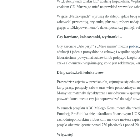
W „Detektywach znaku CE” zostaną tropicielami. Wędruj
znakiem CE. Muszą go mieć na przykład wszystkie zab
W grze „Na zakupach” wyruszą do sklepu, gdzie będą wy
zabawek” przetestują, czy autka, pluszaki, roboty nada
grając w „Sklepowe memo”, dzieci poćwiczą pamięć, ref
Gry karciane, kolorowanki, wycinanki…
Gry karciane „Ale pary!” i „Małe memo” można
pobrać
edukacji i jeden z pomysłów na zabawę i wspólne spędz
laboratorium, powycinać zabawki lub połączyć kropki t
czeka słowniczek wyjaśniający, co to jest reklamacja, kar
Dla przedszkoli i edukatorów
Prowadzisz zajęcia w przedszkolu, zajmujesz się edukac
karty pracy, pomysły zabaw oraz wiele pomocniczych 
Mamy też materiały dydaktyczne i metodyczne wspierają
prawach konsumenta czy jak wprowadzać do zajęć nowe
W ramach projektu ABC Małego Konsumenta dla przedszk
Fundację ProPublika dzięki środkom finansowym UOKi
zachodniopomorskim i lubuskim, na które możesz zapis
projekt obejmie łącznie ponad 750 placówek i ponad 20 t
Włącz się!