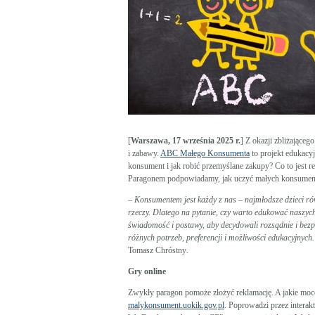
[
Warszawa, 17 września 2025 r.
] Z okazji zbliżające
i zabawy.
ABC Małego Konsumenta
to projekt edukacyj
konsument i jak robić przemyślane zakupy? Co to jest 
Paragonem podpowiadamy, jak uczyć małych konsumentó
–
Konsumentem jest każdy z nas
–
najmłodsze dzieci ró
rzeczy. Dlatego na pytanie, czy warto edukować nasz
świadomość i postawy, aby decydowali rozsądnie i bez
różnych potrzeb, preferencji i możliwości edukacyjnyc
Tomasz Chróstny
.
Gry online
Zwykły paragon pomoże złożyć reklamację. A jakie moc
malykonsument.uokik.gov.pl
. Poprowadzi przez interak