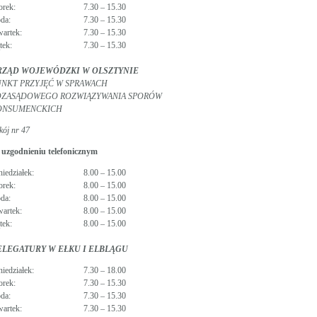
orek:
7.30 – 15.30
oda:
7.30 – 15.30
wartek:
7.30 – 15.30
tek:
7.30 – 15.30
RZĄD WOJEWÓDZKI W OLSZTYNIE
NKT PRZYJĘĆ W SPRAWACH
OZASĄDOWEGO ROZWIĄZYWANIA SPORÓW
ONSUMENCKICH
kój nr 47
 uzgodnieniu telefonicznym
niedziałek:
8.00 – 15.00
orek:
8.00 – 15.00
oda:
8.00 – 15.00
wartek:
8.00 – 15.00
tek:
8.00 – 15.00
ELEGATURY W EŁKU I ELBLĄGU
niedziałek:
7.30 – 18.00
orek:
7.30 – 15.30
oda:
7.30 – 15.30
wartek:
7.30 – 15.30