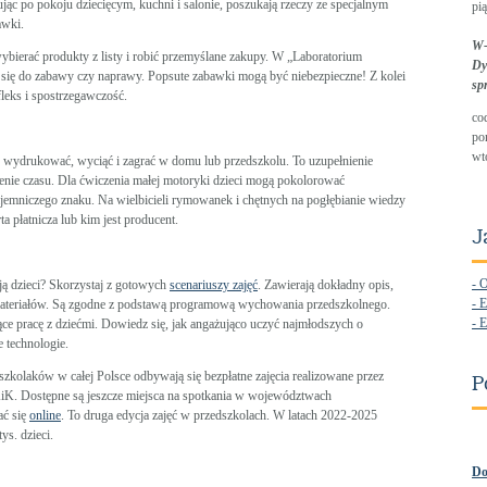
ąc po pokoju dziecięcym, kuchni i salonie, poszukają rzeczy ze specjalnym
pią
awki.
W-
bierać produkty z listy i robić przemyślane zakupy. W „Laboratorium
Dy
ją się do zabawy czy naprawy. Popsute zabawki mogą być niebezpieczne! Z kolei
sp
leks i spostrzegawczość.
co
po
wt
, wydrukować, wyciąć i zagrać w domu lub przedszkolu. To uzupełnienie
enie czasu. Dla ćwiczenia małej motoryki dzieci mogą pokolorować
ajemniczego znaku. Na wielbicieli rymowanek i chętnych na pogłębianie wiedzy
ta płatnicza lub kim jest producent.
J
- 
ją dzieci? Skorzystaj z gotowych
scenariuszy zajęć
. Zawierają dokładny opis,
- E
materiałów. Są zgodne z podstawą programową wychowania przedszkolnego.
- E
ce pracę z dziećmi. Dowiedz się, jak angażująco uczyć najmłodszych o
 technologie.
olaków w całej Polsce odbywają się bezpłatne zajęcia realizowane przez
P
K. Dostępne są jeszcze miejsca na spotkania w województwach
ać się
online
. To druga edycja zajęć w przedszkolach. W latach 2022-2025
ys. dzieci.
Do