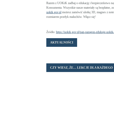
Razem z UOKiK zadbaj o edukację i bezpieczeństwo n
Konsumenta. Wszystkie nasze materiały są bezpłatne, zo
uokik.gov.pl
możesz zamówić ulotkę 3D, magnes z notese
rozmiarem przełyk maluchów. Włącz się!
Źródło:
https://uokik.gov.pl/pan-paragon-edukuje-uokik
AKTUALNOŚCI
CZY WIESZ, ŻE… LEKCJE DLA KAŻDEGO