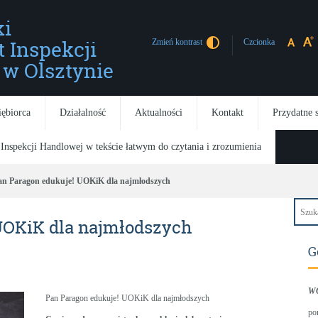
i
t Inspekcji
Czcionka
Zmień kontrast
w Olsztynie
iębiorca
Działalność
Aktualności
Kontakt
Przydatne 
 Inspekcji Handlowej w tekście łatwym do czytania i zrozumienia
an Paragon edukuje! UOKiK dla najmłodszych
UOKiK dla najmłodszych
G
W
Pan Paragon edukuje! UOKiK dla najmłodszych
po