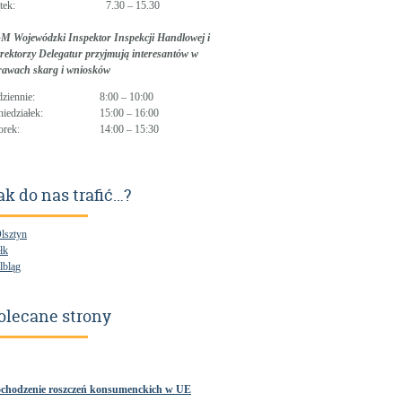
tek:
7.30 – 15.30
M Wojewódzki Inspektor Inspekcji Handlowej i
rektorzy Delegatur przyjmują interesantów w
rawach skarg i wniosków
dziennie:
8:00 – 10:00
niedziałek:
15:00 – 16:00
orek:
14:00 – 15:30
ak do nas trafić…?
Olsztyn
łk
lbląg
olecane strony
chodzenie roszczeń konsumenckich w UE