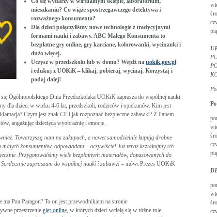
Co się wydarzy w wirtualnym sklepie, laboratorium,
wt
mieszkaniu? Co wiąże spostrzegawczego detektywa i
śr
rozważnego konsumenta?
cz
Dla dzieci połączyliśmy nowe technologie z tradycyjnymi
pią
formami nauki i zabawy. ABC Małego Konsumenta to
bezpłatne gry online, gry karciane, kolorowanki, wycinanki i
U
dużo więcej.
PU
Uczysz w przedszkolu lub w domu? Wejdź na
uokik.gov.pl
P
i edukuj z UOKiK
–
klikaj, pobieraj, wycinaj. Korzystaj i
K
podaj dalej!
Po
go się Ogólnopolskiego Dnia Przedszkolaka UOKiK zaprasza do wspólnej nauki
Po
ny dla dzieci w wieku 4-6 lat, przedszkoli, rodziców i opiekunów. Kim jest
reklamacja? Czym jest znak CE i jak rozpoznać bezpieczne zabawki? Z Panem
po
w, angażując dziecięcą wyobraźnię i emocje.
wt
śr
wnież. Towarzyszą nam na zakupach, a nawet samodzielnie kupują drobne
cz
ych małych konsumentów, odpowiadam
–
oczywiście! Już teraz kształtujmy ich
pią
piecznie. Przygotowaliśmy wiele bezpłatnych materiałów, dopasowanych do
h. Serdecznie zapraszam do wspólnej nauki i zabawy!
– mówi Prezes UOKiK
D
po
wt
e ma Pan Paragon? To on jest przewodnikiem na stronie
śr
tywne przestrzenie
gier online
, w których dzieci wcielą się w różne role.
cz