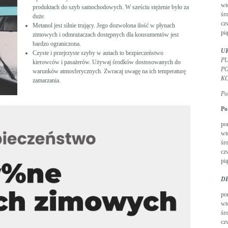
wt
produktach do szyb samochodowych. W sześciu stężenie było za
śr
duże.
cz
Metanol jest silnie trujący. Jego dozwolona ilość w płynach
pią
zimowych i odmrażaczach dostępnych dla konsumentów jest
bardzo ograniczona.
U
Czyste i przejrzyste szyby w autach to bezpieczeństwo
PU
kierowców i pasażerów. Używaj środków dostosowanych do
P
warunków atmosferycznych. Zwracaj uwagę na ich temperaturę
K
zamarzania.
Po
Po
po
wt
śr
cz
pią
D
po
wt
śr
cz