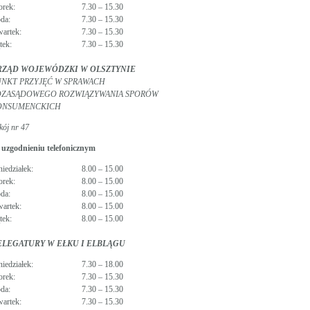
orek:
7.30 – 15.30
oda:
7.30 – 15.30
wartek:
7.30 – 15.30
tek:
7.30 – 15.30
RZĄD WOJEWÓDZKI W OLSZTYNIE
NKT PRZYJĘĆ W SPRAWACH
OZASĄDOWEGO ROZWIĄZYWANIA SPORÓW
ONSUMENCKICH
kój nr 47
 uzgodnieniu telefonicznym
niedziałek:
8.00 – 15.00
orek:
8.00 – 15.00
oda:
8.00 – 15.00
wartek:
8.00 – 15.00
tek:
8.00 – 15.00
ELEGATURY W EŁKU I ELBLĄGU
niedziałek:
7.30 – 18.00
orek:
7.30 – 15.30
oda:
7.30 – 15.30
wartek:
7.30 – 15.30