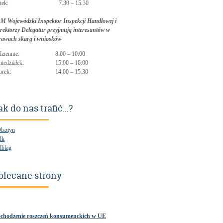
tek:
7.30 – 15.30
M Wojewódzki Inspektor Inspekcji Handlowej i
rektorzy Delegatur przyjmują interesantów w
rawach skarg i wniosków
dziennie:
8:00 – 10:00
niedziałek:
15:00 – 16:00
orek:
14:00 – 15:30
ak do nas trafić…?
Olsztyn
łk
lbląg
olecane strony
chodzenie roszczeń konsumenckich w UE