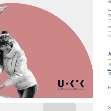
pią
W-
Dy
sp
co
po
wt
J
- 
- E
- E
P
Do