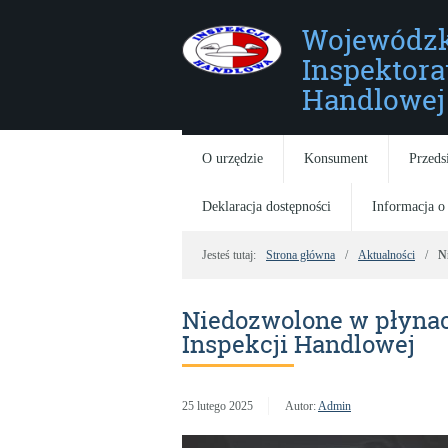
Wojewódzk
Inspektora
Handlowej 
O urzędzie
Konsument
Przeds
Deklaracja dostępności
Informacja o
Jesteś tutaj:
Strona główna
Aktualności
N
Niedozwolone w płyna
Inspekcji Handlowej
25 lutego 2025
Autor:
Admin