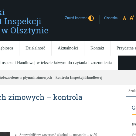
i
t Inspekcji
Czcionka
Zmień kontrast
w Olsztynie
iębiorca
Działalność
Aktualności
Kontakt
Przydatne 
 Inspekcji Handlowej w tekście łatwym do czytania i zrozumienia
iedozwolone w płynach zimowych – kontrola Inspekcji Handlowej
ch zimowych – kontrola
G
W
po
Sprawdziliśmy zawartość alkoholu – metanolu – w 50